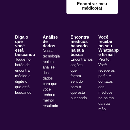
Encontrar meu
médico(a)
Diga o
Análise
Encontra
Você
que
de
médicos
recebe
você
dados
baseado
no seu
está
na sua
Whatsapp
Nossa
buscando
busca
e E-mail
tecnologia
Toque no
Encontramos
Pronto!
realiza
botão de
opções
Você
análise
encontrar
que
recebe os
dos
médico e
façam
perfis e
dados
digite o
sentido
contatos
para que
que está
para o
dos
você
buscando
que está
médicos
tenha o
buscando
na palma
melhor
da sua
resultado
mão