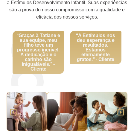
a Estímulos Desenvolvimento Infantil. Suas experiências
são a prova do nosso compromisso com a qualidade e
eficácia dos nossos serviços.
‘‘Graças à Tatiane e
‘‘A Estímulos nos
sua equipe, meu
deu esperança e
filho teve um
resultados.
progresso incrível.
Estamos
A dedicação e o
eternamente
carinho são
gratos.’’ - Cliente
inigualáveis.’’ -
Cliente