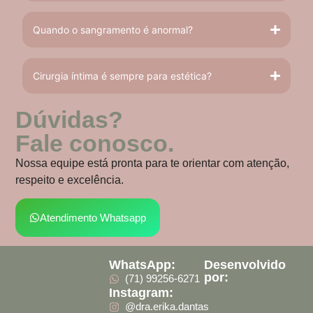
Quando o sangramento é anormal?
Cirurgia íntima é sempre para estética?
Dúvidas?
Fale conosco.
Nossa equipe está pronta para te orientar com atenção,
respeito e excelência.
Atendimento Whatsapp
WhatsApp:
Desenvolvido
por:
(71) 99256-6271
Instagram:
@dra.erika.dantas