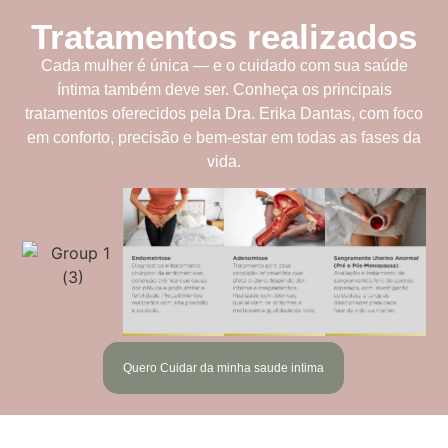
Tratamentos realizados
Cada mulher é única — e o cuidado com sua saúde
íntima também deve ser. Conheça os principais
tratamentos oferecidos pela Dra. Erika Dantas, com foco
em conforto, precisão e bem-estar em todas as fases da
vida.
Quero Cuidar da minha saude intima